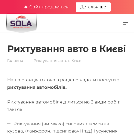
🔥 Сайт продається
Детальніше
Рихтування авто в Києві
—
Головна
Рихтування авто в Києві
Наша станція готова з радістю надати послуги з
рихтування автомобілів.
Рихтування автомобіля ділиться на 3 види робіт,
такі як:
Рихтування (витяжка) силових елементів
кузова, (ланжерон, підсилювачі і т.д.) і усунення