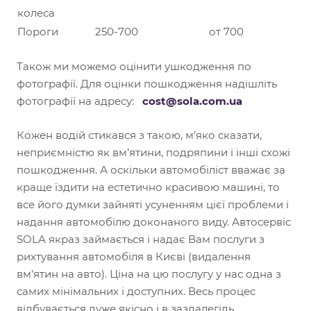
колеса
Пороги
250-700
от 700
Також ми можемо оцінити ушкодження по
фотографії. Для оцінки пошкодження надішліть
фотографії на адресу:
cost@sola.com.ua
Кожен водій стикався з такою, м’яко сказати,
неприємністю як вм’ятини, подряпини і інші схожі
пошкодження. А оскільки автомобіліст вважає за
краще їздити на естетично красивою машині, то
все його думки зайняті усуненням цієї проблеми і
надання автомобілю доконаного виду. Автосервіс
SOLA якраз займається і надає Вам послуги з
рихтування автомобіля в Києві (видалення
вм’ятин на авто). Ціна на цю послугу у нас одна з
самих мінімальних і доступних. Весь процес
відбувається дуже якісно і в заздалегідь