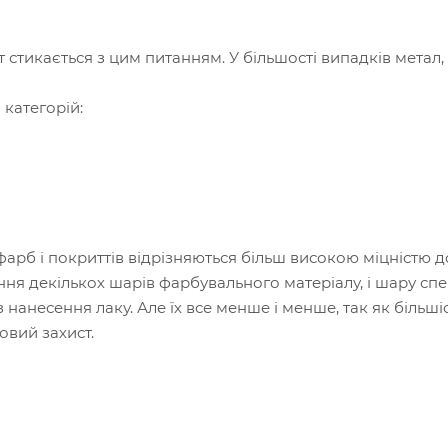
т стикається з цим питанням. У більшості випадків метал
категорій:
фарб і покриттів відрізняються більш високою міцністю д
я декількох шарів фарбувального матеріалу, і шару спе
 нанесення лаку. Але їх все менше і менше, так як більш
овий захист.