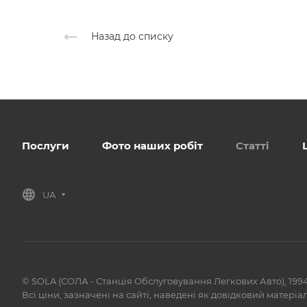
Назад до списку
Послуги
Фото наших робіт
Статті
UA
© SOLA (СОЛА - Станція Обслуговування Легкових Авто), 1994
Всі ціни, зазначені на сайті, наведені як довідковий матеріа