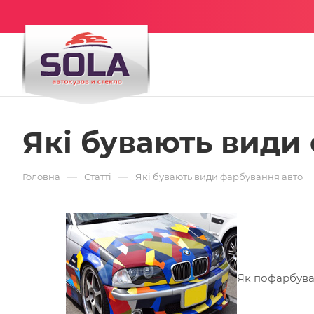
Які бувають види
—
—
Головна
Статті
Які бувають види фарбування авто
Як пофарбуват