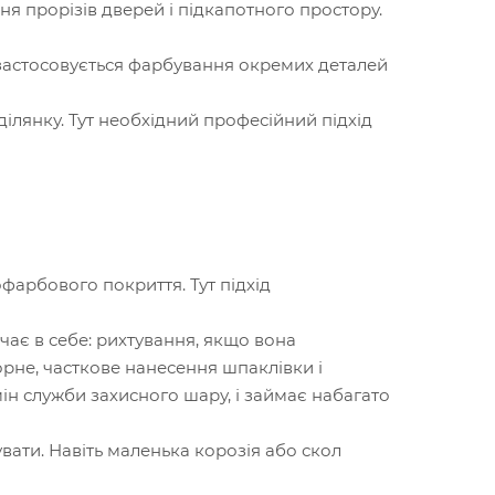
я прорізів дверей і підкапотного простору.
 застосовується фарбування окремих деталей
лянку. Тут необхідний професійний підхід
фарбового покриття. Тут підхід
ає в себе: рихтування, якщо вона
орне, часткове нанесення шпаклівки і
ін служби захисного шару, і займає набагато
вати. Навіть маленька корозія або скол