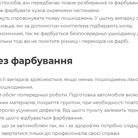
способів, він передбачає повне розбирання та фарбуванн
іж фарбувати кузов окремими частинами.
ожуть спровокувати появу пошкоджень. У цьому випадку
хівців, які за допомогою комп’ютера підбирають колір.
номічний, так як фарбується безпосередньо ушкоджену ді
льки тоді ви не помітите різниці і переходів на фарбі.
ез фарбування
сті випадків здійснюється, якщо немає пошкоджень лако
і пошкодження.
обсяг попередньої роботи. Підготовка автомобіля включ
их матеріалів; покриття грунтом, при необхідності повт
ролю усунених дефектів. Від цього пункту залежить терм
сля цього відбувається фарбування.
о за автомобілем так, як і за здоров’ям потрібно слідку
 звертатися тільки до професіоналів своєї справи.