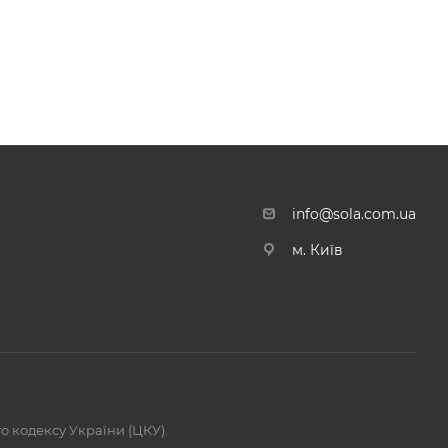
info@sola.com.ua
м. Київ
го кодексу України (ЦКУ).