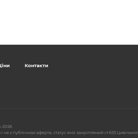
Ціни
Контакти
-2026.
л і не є публічною аферта, статус якої закріплений ст.633 Цивільно