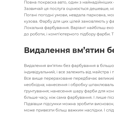
Повна покраска авто, один з найнадійніших 
Зазвичай ця послуга оцінюється дешевше, н
Погані погодні умови, невдала парковка, м
кузова. Фарбу для цих цілей замовляють у фа
Локальна фарбування. Варіант найбільш еко
до роботи, і комп’ютерного підбору фарби. Ті
Видалення вм’ятин б
Видалення вм’ятин без фарбування в більшо
індивідуальний, і все залежить від майстра 
Все вище перераховане передбачає великий 
необхідна; нанесення і обробку шпаклювальн
ґрунтування; нанесення шару фарби для конт
більше часу, ніж сама фарбування. І лише пі
Підвівши підсумки можна зробити висновок, щ
може привезти більш важким наслідки. І слід